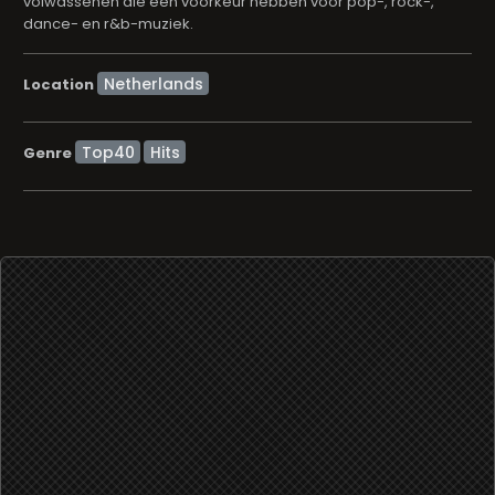
volwassenen die een voorkeur hebben voor pop-, rock-,
dance- en r&b-muziek.
Location
Top40
Hits
Genre