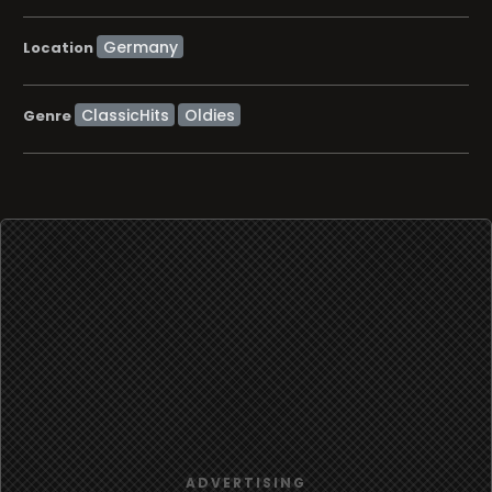
Location
ClassicHits
Oldies
Genre