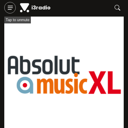
i3radio
Tap to unmute