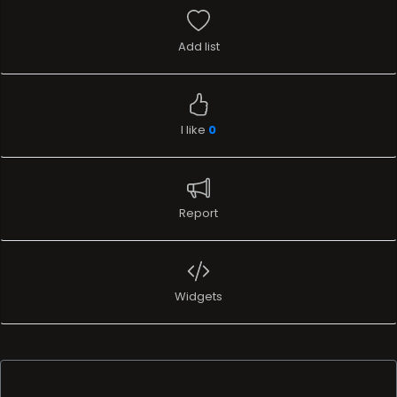
Add list
I like
0
Report
Widgets